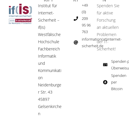
+49
Institut für
Spenden Sie
(0)
Internet-
für aktive
209
Sicherheit –
Forschung
95 96
if(is)
an aktuellen
763
Westfälische
Problemen
information(at)internet-
Hochschule
der IT-
sicherheit.de ​
Fachbereich
Sicherheit!​
Informatik
Spenden p
und
Überweisu
Kommunikati
Spenden
on
per
Neidenburge
Bitcoin​
r Str. 43
45897
Gelsenkirche
n