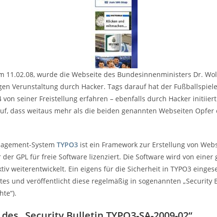
 11.02.08, wurde die Webseite des Bundesinnenministers Dr. Wol
igen Verunstaltung durch Hacker. Tags darauf hat der Fußballspie
 von seiner Freistellung erfahren – ebenfalls durch Hacker initiiert.
 auf, dass weitaus mehr als die beiden genannten Webseiten Opfer
nagement-System
TYPO3
ist ein Framework zur Erstellung von Webs
r der GPL für freie Software lizenziert. Die Software wird von ein
tiv weiterentwickelt. Ein eigens für die Sicherheit in TYPO3 einges
es und veröffentlicht diese regelmäßig in sogenannten „Security Bu
hte“).
 des „Security Bulletin TYPO3-SA-2009-02“