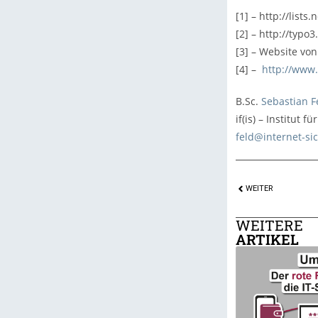
[1] – http://list
[2] – http://typo
[3] – Website vo
[4] –
http://www.
B.Sc.
Sebastian F
if(is) – Institut 
feld@internet-si
WEITER
WEITERE
ARTIKEL