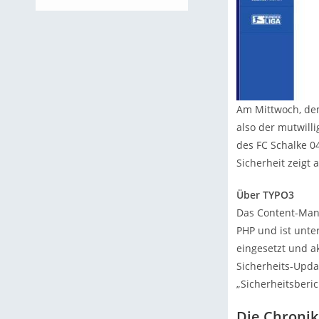
Am Mittwoch, dem
also der mutwill
des FC Schalke 04
Sicherheit zeigt
Über TYPO3
Das Content-Ma
PHP und ist unte
eingesetzt und ak
Sicherheits-Updat
„Sicherheitsberic
Die Chronik