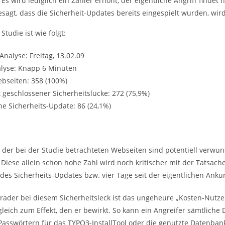
. Es wird lediglich ein Zähler erhöht, der eigentliche Angriff findet
agt, dass die Sicherheit-Updates bereits eingespielt wurden, wird
Studie ist wie folgt:
Analyse: Freitag, 13.02.09
lyse: Knapp 6 Minuten
ebseiten: 358 (100%)
 geschlossener Sicherheitslücke: 272 (75,9%)
e Sicherheits-Update: 86 (24,1%)
l der bei der Studie betrachteten Webseiten sind potentiell verwun
 Diese allein schon hohe Zahl wird noch kritischer mit der Tatsache
 des Sicherheits-Updates bzw. vier Tage seit der eigentlichen Ank
rader bei diesem Sicherheitsleck ist das ungeheure „Kosten-Nutzen
gleich zum Effekt, den er bewirkt. So kann ein Angreifer sämtliche
Passwörtern für das TYPO3-InstallTool oder die genutzte Datenban