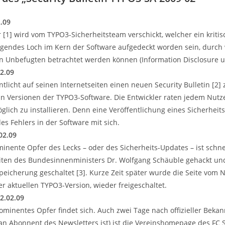
.09
 [1] wird vom TYPO3-Sicherheitsteam verschickt, welcher ein kritis
gendes Loch im Kern der Software aufgedeckt worden sein, durch 
on Unbefugten betrachtet werden können (Information Disclosure un
02.09
ntlicht auf seinen Internetseiten einen neuen Security Bulletin [2
 an Versionen der TYPO3-Software. Die Entwickler raten jedem Nutz
öglich zu installieren. Denn eine Veröffentlichung eines Sicherhei
es Fehlers in der Software mit sich.
02.09
minente Opfer des Lecks – oder des Sicherheits-Updates – ist sch
eiten des Bundesinnenministers Dr. Wolfgang Schäuble gehackt 
peicherung geschaltet [3]. Kurze Zeit später wurde die Seite vo
er aktuellen TYPO3-Version, wieder freigeschaltet.
2.02.09
ominentes Opfer findet sich. Auch zwei Tage nach offizieller Bekan
n Abonnent des Newsletters ist) ist die Vereinshomepage des FC 