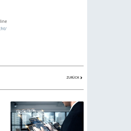
line
cht/
ZURÜCK