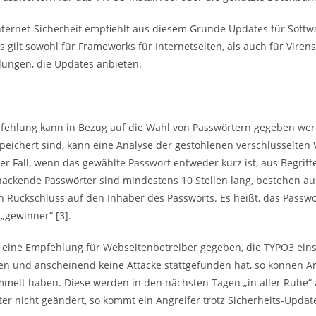
Internet-Sicherheit empfiehlt aus diesem Grunde Updates für Softwa
s gilt sowohl für Frameworks für Internetseiten, als auch für Viren
ungen, die Updates anbieten.
fehlung kann in Bezug auf die Wahl von Passwörtern gegeben wer
speichert sind, kann eine Analyse der gestohlenen verschlüsselten
der Fall, wenn das gewählte Passwort entweder kurz ist, aus Begriffe
nackende Passwörter sind mindestens 10 Stellen lang, bestehen a
 Rückschluss auf den Inhaber des Passworts. Es heißt, das Passwo
„gewinner“ [3].
i eine Empfehlung für Webseitenbetreiber gegeben, die TYPO3 ei
en und anscheinend keine Attacke stattgefunden hat, so können An
melt haben. Diese werden in den nächsten Tagen „in aller Ruhe“ 
ter nicht geändert, so kommt ein Angreifer trotz Sicherheits-Updat