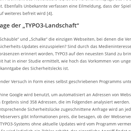
t. Ebenfalls Unbekannte verfassen eine Eilmeldung, dass der Spiel
uf weiteres befreit wird [4].
Lage der „TYPO3-Landschaft“
„Schäuble“ und „Schalke“ die einzigen Webseiten, bei denen die Ve
 Sicherheits-Updates einzuspielen? Sind durch das Medieninteres
präsenzen erinnert worden, TYPO3 auf den neuesten Stand zu bring
eit hat in einer Studie ermittelt, wie hoch das Vorkommen von ung
kanntgabe des Sicherheitslecks ist.
ender Versuch in Form eines selbst geschriebenen Programms un
ine Google wird benutzt, um automatisiert an Adressen von Webs
s Ergebnis sind 358 Adressen, die im Folgenden analysiert werden.
entsprechende Sicherheitslücke zugeschnittene Anfrage wird an je
ebservers gibt Informationen preis, die besagen, ob der Webserver 
s TYPO3-Systems ohne aktuelle Updates wird vom Programm vermerkt