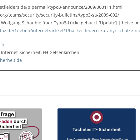
s.netfielders.de/pipermail/typo3-announce/2009/000111.html
3.org/teams/security/security-bulletins/typo3-sa-2009-002/
n Wolfgang Schäuble über Typo3-Lücke gehackt [Update] | heise on
taz.de/1/leben/internet/artikel/1/hacker-feuern-kuranyi-schalke-ni
eld
für Internet-Sicherheit, FH Gelsenkirchen
cherheit.de