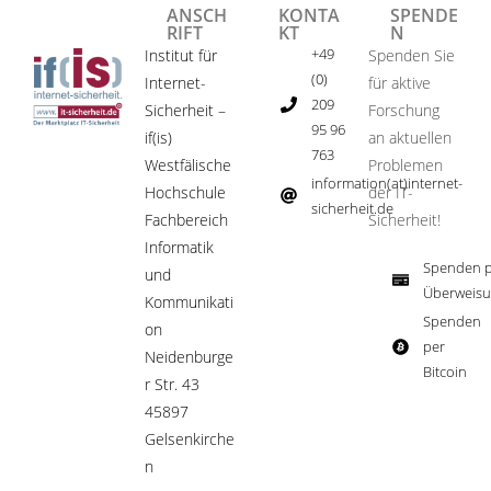
ANSCH
KONTA
SPENDE
RIFT
KT
N
+49
Institut für
Spenden Sie
(0)
Internet-
für aktive
209
Sicherheit –
Forschung
95 96
if(is)
an aktuellen
763
Westfälische
Problemen
information(at)internet-
Hochschule
der IT-
sicherheit.de ​
Fachbereich
Sicherheit!​
Informatik
Spenden p
und
Überweisu
Kommunikati
Spenden
on
per
Neidenburge
Bitcoin​
r Str. 43
45897
Gelsenkirche
n