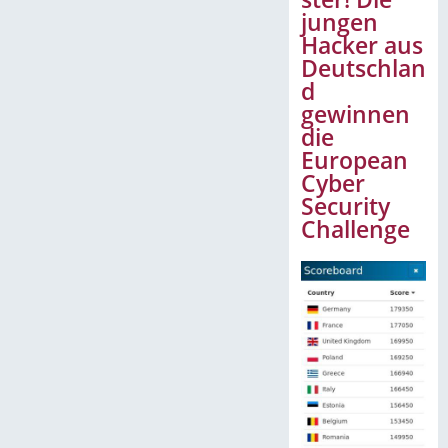
jungen
Hacker aus
Deutschlan
d
gewinnen
die
European
Cyber
Security
Challenge