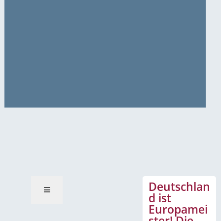
News-Mitteilungen
Deutschlan
d ist
Europamei
ster! Die