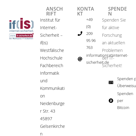
ANSCH
KONTA
SPENDE
RIFT
KT
N
+49
Institut für
Spenden Sie
(0)
Internet-
für aktive
209
Sicherheit –
Forschung
95 96
if(is)
an aktuellen
763
Westfälische
Problemen
information(at)internet-
Hochschule
der IT-
sicherheit.de ​
Fachbereich
Sicherheit!​
Informatik
Spenden p
und
Überweisu
Kommunikati
Spenden
on
per
Neidenburge
Bitcoin​
r Str. 43
45897
Gelsenkirche
n