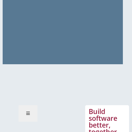
News-Mitteilungen
Build
software
better,
together –