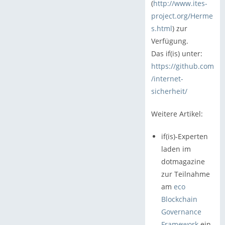
(
http://www.ites-
project.org/Herme
s.html
) zur
Verfügung.
Das if(is) unter:
https://github.com
/internet-
sicherheit/
Weitere Artikel:
if(is)-Experten
laden im
dotmagazine
zur Teilnahme
am
eco
Blockchain
Governance
Framework
ein