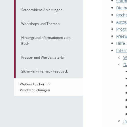
Softp
Die h
Screenvideos Anleitungen
Recht
Autou
Workshops und Themen
Prog
Freew
Hintergrundinformationen zum
Hilfe
Buch
Inter
W
Presse- und Werbematerial
D
Sicher-im-Internet - Feedback
Weitere Bücher und
Veröffentlichungen
I