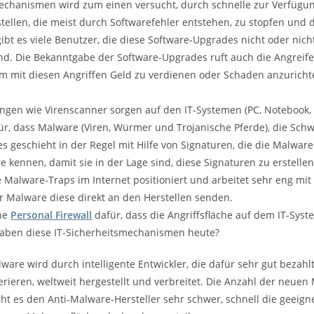
mechanismen wird zum einen versucht, durch schnelle zur Verfügun
ellen, die meist durch Softwarefehler entstehen, zu stopfen und 
gibt es viele Benutzer, die diese Software-Upgrades nicht oder nic
ind. Die Bekanntgabe der Software-Upgrades ruft auch die Angreifer
 mit diesen Angriffen Geld zu verdienen oder Schaden anzuricht
ngen wie Virenscanner sorgen auf den IT-Systemen (PC, Notebook
für, dass Malware (Viren, Würmer und Trojanische Pferde), die Sch
es geschieht in der Regel mit Hilfe von Signaturen, die die Malware e
kennen, damit sie in der Lage sind, diese Signaturen zu erstellen
Malware-Traps im Internet positioniert und arbeitet sehr eng mi
r Malware diese direkt an den Herstellen senden.
ine
Personal Firewall
dafür, dass die Angriffsfläche auf dem IT-Syst
aben diese IT-Sicherheitsmechanismen heute?
are wird durch intelligente Entwickler, die dafür sehr gut bezahl
erieren, weltweit hergestellt und verbreitet. Die Anzahl der neuen
ht es den Anti-Malware-Hersteller sehr schwer, schnell die geeign