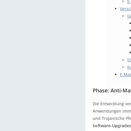
E
Versc
G
S
K
E-Mai
Phase: Anti-M
Die Entwicklung vo
Anwendungen immer
und Trojanische Pf
Software-Upgrade