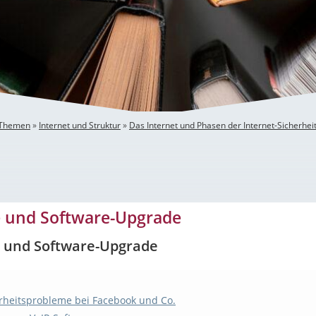
 Themen
»
Internet und Struktur
»
Das Internet und Phasen der Internet-Sicherhei
tware-Upgrade
e und Software-Upgrade
 und Software-Upgrade
rheitsprobleme bei Facebook und Co.