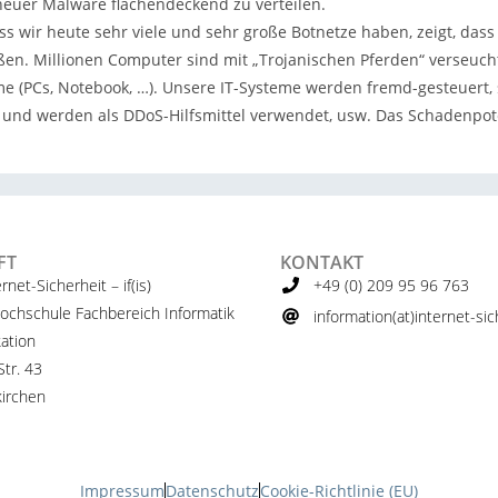
euer Malware flächendeckend zu verteilen.
ss wir heute sehr viele und sehr große Botnetze haben, zeigt, dass 
ßen. Millionen Computer sind mit „Trojanischen Pferden“ verseucht
me (PCs, Notebook, …). Unsere IT-Systeme werden fremd-gesteuert,
 und werden als DDoS-Hilfsmittel verwendet, usw. Das Schadenpoten
FT
KONTAKT
ernet-Sicherheit – if(is)
+49 (0) 209 95 96 763
ochschule Fachbereich Informatik
information(at)internet-sich
ation
tr. 43
irchen
Impressum
Datenschutz
Cookie-Richtlinie (EU)