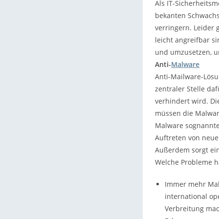
Als IT-Sicherheits
bekanten Schwachst
verringern. Leider 
leicht angreifbar s
und umzusetzen, um
Anti-
Malware
Anti-Mailware-Lösu
zentraler Stelle da
verhindert wird. Di
müssen die Malware 
Malware sognannte 
Auftreten von neue
Außerdem sorgt e
Welche Probleme h
Immer mehr Malw
international op
Verbreitung mac