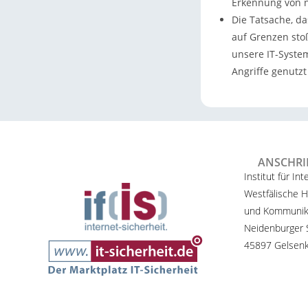
Erkennung von n
Die Tatsache, da
auf Grenzen sto
unsere IT-Syste
Angriffe genutzt
ANSCHRI
Institut für Int
Westfälische H
und Kommunik
Neidenburger S
45897 Gelsenk