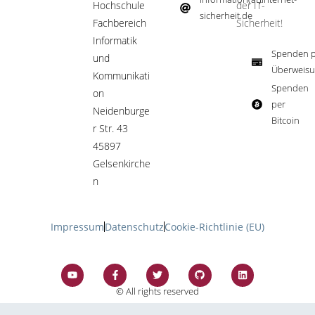
Hochschule
der IT-
sicherheit.de ​
Fachbereich
Sicherheit!​
Informatik
Spenden p
und
Überweisu
Kommunikati
Spenden
on
per
Neidenburge
Bitcoin​
r Str. 43
45897
Gelsenkirche
n
Impressum
Datenschutz
Cookie-Richtlinie (EU)
© All rights reserved