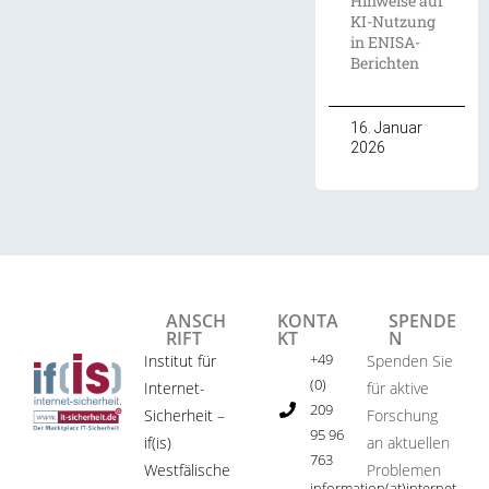
Hinweise auf
KI-Nutzung
in ENISA-
Berichten
16. Januar
2026
ANSCH
KONTA
SPENDE
RIFT
KT
N
+49
Institut für
Spenden Sie
(0)
Internet-
für aktive
209
Sicherheit –
Forschung
95 96
if(is)
an aktuellen
763
Westfälische
Problemen
information(at)internet-