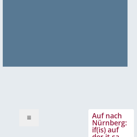
News-Mitteilungen
Auf nach
Nürnberg:
if(is) auf
der it-sa