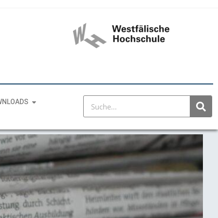
WNLOADS