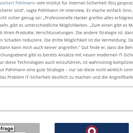
 Norbert Pohlmann
vom Institut für Internet-Sicherheit if(is) gespr
herer sind“, sagte Pohlmann im Interview. Es mache einfach Sinn, d
icht sicher genug sei: „Professionelle Hacker greifen alles erfolgre
seln, gibt es unterschiedliche Möglichkeiten. „Zum einen gibt es 
nti-Viren-Produkte, Verschlüsselungen. Die andere Strategie ist, dass
 Schaden reduziere. Die dritte Möglichkeit ist die Vermeidung. Da
 dann kann mich auch keiner angreifen.“ Gut finde er, dass die Be
chungsebene gibt es bereits Ansätze mit neuen modernen IT-Siche
r diese Technologien auch einzuführen, ist wahnsinnig kompliziert.
aut Pohlmann eine gute Strategie – nur sei diese nicht wirklich sin
 das Problem IT-Sicherheit deutlich zu machen und die Angreifbar