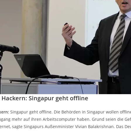
Hackern: Singapur geht offline
kern:
Singapur geht offline. Die Behörden in Singapur wollen offl
ugang mehr auf ihren Arbeitscomputer haben. Grund seien die Ge
nternet, sagte Singapurs Außenminister Vivian Balakrishnan. Das D